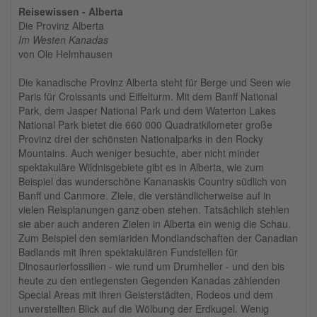
Reisewissen - Alberta
Die Provinz Alberta
Im Westen Kanadas
von Ole Helmhausen
Die kanadische Provinz Alberta steht für Berge und Seen wie
Paris für Croissants und Eiffelturm. Mit dem Banff National
Park, dem Jasper National Park und dem Waterton Lakes
National Park bietet die 660 000 Quadratkilometer große
Provinz drei der schönsten Nationalparks in den Rocky
Mountains. Auch weniger besuchte, aber nicht minder
spektakuläre Wildnisgebiete gibt es in Alberta, wie zum
Beispiel das wunderschöne Kananaskis Country südlich von
Banff und Canmore. Ziele, die verständlicherweise auf in
vielen Reisplanungen ganz oben stehen. Tatsächlich stehlen
sie aber auch anderen Zielen in Alberta ein wenig die Schau.
Zum Beispiel den semiariden Mondlandschaften der Canadian
Badlands mit ihren spektakulären Fundstellen für
Dinosaurierfossilien - wie rund um Drumheller - und den bis
heute zu den entlegensten Gegenden Kanadas zählenden
Special Areas mit ihren Geisterstädten, Rodeos und dem
unverstellten Blick auf die Wölbung der Erdkugel. Wenig