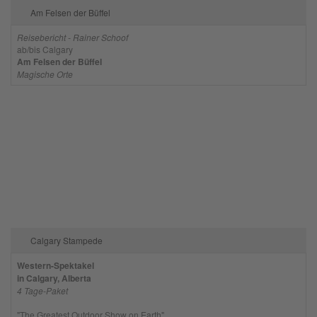
Am Felsen der Büffel
Reisebericht - Rainer Schoof
ab/bis Calgary
Am Felsen der Büffel
Magische Orte
Calgary Stampede
Western-Spektakel
in Calgary, Alberta
4 Tage-Paket
"The Greatest Outdoor Show on Earth"...