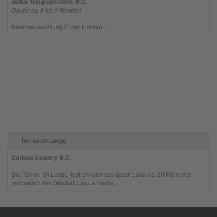
ab/bis Telegraph Cove, B.C.
Dauer: ca. 8 bis 9 Stunden
Bärenbeobachtung in den Fjorden...
Ten-ee-ah Lodge
Cariboo Country, B.C.
Die Ten-ee-ah Lodge liegt am Ufer des Spout Lake, ca. 30 Kilometer
nordöstlich der Ortschaft Lac La Hache...