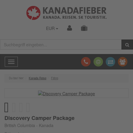
EUR
Toggle
navigation
Du bist hier:
Kanada Reise
Fähre
Discovery Camper Package
British Columbia - Kanada