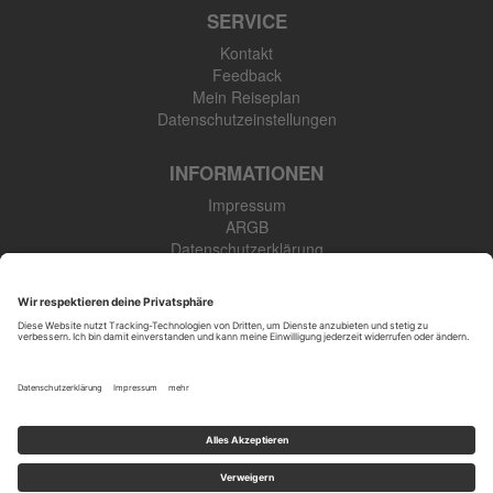
SERVICE
Kontakt
Feedback
Mein Reiseplan
Datenschutzeinstellungen
INFORMATIONEN
Impressum
ARGB
Datenschutzerklärung
Newsletter
SK Touristik GmbH
48308 Senden-Bösensell
Tel: +49 (0) 2536 345 910
Öffnungszeiten
: Mo.-Fr. 09:00-17:00