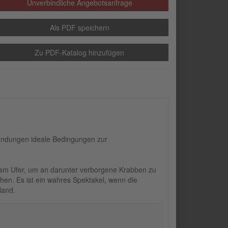
Unverbindliche Angebotsanfrage
Als PDF speichern
Zu PDF-Katalog hinzufügen
mündungen ideale Bedingungen zur
 am Ufer, um an darunter verborgene Krabben zu
hen. Es ist ein wahres Spektakel, wenn die
land.