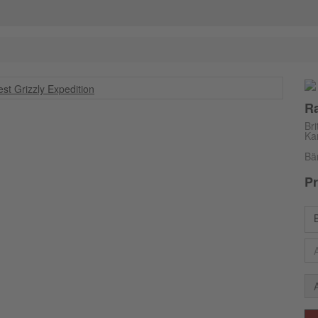
Ra
Br
Ka
Bä
Pr