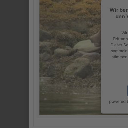
Wir be
den 
Wir
Drittanb
Dieser Se
sammeln. 
stimmen 
powered