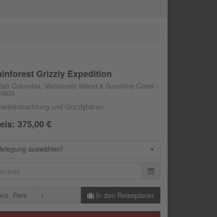
inforest Grizzly Expedition
itish Columbia, Vancouver Island & Sunshine Coast -
nada
renbeobachtung und Grizzlybären
eis:
375,00
€
Belegung auswählen!
Anz. Pers.
In den Reiseplaner