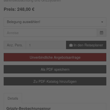
Bärenbeobachtung und Grizzlybären
Preis:
248,00
€
Belegung auswählen!
Anz. Pers.
In den Reiseplaner
Unverbindliche Angebotsanfrage
Als PDF speichern
Zu PDF-Katalog hinzufügen
Details
Grizzly-Beobachtungstour