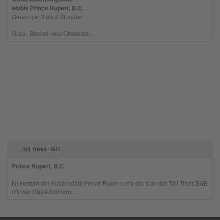
ab/bis Prince Rupert, B.C.
Dauer: ca. 3 bis 4 Stunden
Grau-, Buckel- und Orcawale...
Tall Trees B&B
Prince Rupert, B.C.
Im Herzen der Küstenstadt Prince Rupert befindet sich das Tall Trees B&B
mit vier Gästezimmern...