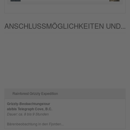
einzubetten. Dieser Service kann
Daten zu Ihren Aktivitäten sammeln.
Bitte lesen Sie die Details durch und
stimmen Sie der Nutzung des Service
ANSCHLUSSMÖGLICHKEITEN UND/ODER ALTERNATIVEN:
zu, um dieses Video anzusehen.
Mehr Informationen
Akzeptieren
powered by
Usercentrics Consent
Management Platform
Rainforest Grizzly Expedition
Grizzly-Beobachtungstour
ab/bis Telegraph Cove, B.C.
Dauer: ca. 8 bis 9 Stunden
Bärenbeobachtung in den Fjorden...