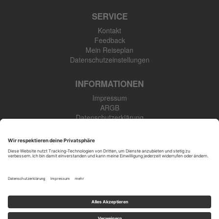
SERVICE
Kontakt
Feedback
Mein Reiseplan
Datenschutzeinstellungen
INFORMATIONEN
Impressum
ARGB
Datenschutzerklärung
Newsletter
SK Touristik GmbH
48308 Senden-Bösensell
Tel: +49 (0) 2536 345 910
Öffnungszeiten
: Mo.-Fr. 09:00-17:00