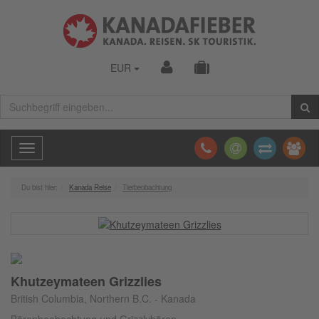
EUR
Toggle
navigation
Du bist hier:
Kanada Reise
Tierbeobachtung
Khutzeymateen Grizzlies
British Columbia, Northern B.C. - Kanada