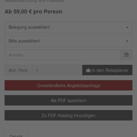
Walbeobachtung und Ostküste
Ab
59,00
€ pro Person
Belegung auswählen!
Bitte auswählen!
Anz. Pers.
In den Reiseplaner
Unverbindliche Angebotsanfrage
Als PDF speichern
Zu PDF-Katalog hinzufügen
Details