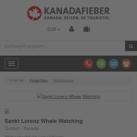
EUR
Toggle
navigation
Du bist hier:
Kanada Reise
Tierbeobachtung
Sankt Lorenz Whale Watching
Quebec - Kanada