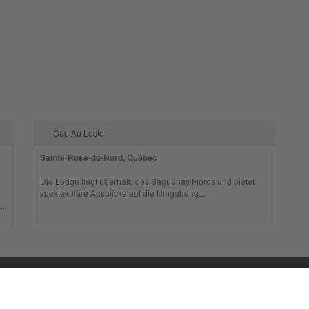
Cap Au Leste
Sainte-Rose-du-Nord, Québec
Die Lodge liegt oberhalb des Saguenay Fjords und bietet
spektakuläre Ausblicke auf die Umgebung...
..
ORMATIONEN
SK Touri
48308 Se
essum