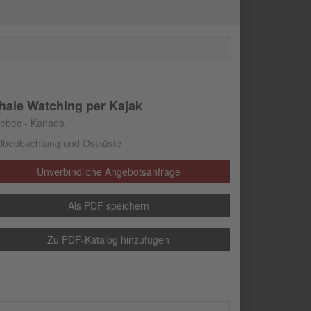
ale Watching per Kajak
ebec - Kanada
lbeobachtung und Ostküste
Unverbindliche Angebotsanfrage
Als PDF speichern
Zu PDF-Katalog hinzufügen