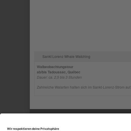
Sankt Lorenz Whale Watching
Walbeobachtungstour
ab/bis Tadoussac, Québec
Dauer: ca. 2,5 bis 3 Stunden
Zahlreiche Walarten halten sich im Sankt-Lorenz-Strom auf.
SERVICE
INF
Kontakt
Impr