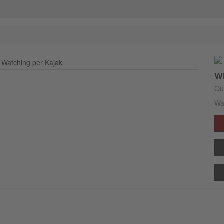
Wh
Qu
Wa