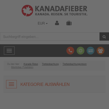
EUR
Toggle
navigation
Du bist hier:
Kanada Reise
Tierbeobachtung
Tierbeobachtungsreisen
Manitobas Polarbären
KATEGORIE AUSWÄHLEN