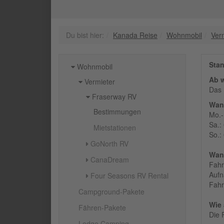
Du bist hier:
Kanada Reise
Wohnmobil
Ver
Stan
Wohnmobil
Ab w
Vermieter
Das 
Fraserway RV
Wann
Bestimmungen
Mo.-
Sa.:
Mietstationen
So.:
GoNorth RV
Wan
CanaDream
Fahr
Aufn
Four Seasons RV Rental
Fahr
Campground-Pakete
Wie 
Fähren-Pakete
Die 
Lodge Camping