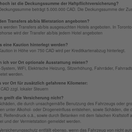
hoch ist die Deckungssumme der Haftpflichtversicherung?
Deckungssumme beträgt 5.000.000 CAD. Die Deckungssumme der Zusatz
en Transfers ab/bis Mietstation angeboten?
es werden Transfers ab/bis ausgesuchten Hotels angeboten. In Toronto 
ehorse wird der Transfer ab/bis jedem Hotel angeboten
 eine Kaution hinterlegt werden?
Kaution in Höhe von 750 CAD wird per Kreditkartenabzug hinterlegt.
 ich vor Ort optionale Ausstattung mieten?
System, WiFi, Elektrische Heizung, Sitzerhöhung, Fahrräder, Fahrradt
etet werden.
s vor Ort für zusätzlich gefahrene Kilometer:
 CAD zzgl. lokaler Steuern
 greift die Versicherung nicht?
Schäden, die durch unsachgemäße Be­nut­zung des Fahr­zeugs oder gro
en unter Alkohol- oder Drogen­einfluss entstehen, sowie Schäden, die 
d, Reifendruck o.ä., sowie durch Betanken mit dem falschen Kraftstoff 
zei und der Vermietstation gemeldet werden.
Versicherungsschutz entfällt ebenso, wenn das Fahrzeug von nicht autor