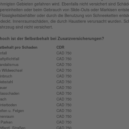
hmigten Gebieten gefahren wird. Ebenfalls nicht versichert sind Schä
ereinheiten oder beim Ge­brauch von Slide-Outs oder Markisen entste
Flüssigkeitsbehälter oder durch die Benutzung von Schneeketten entste
deckt. Innenraumschäden, die durch Haustiere verursacht wurden. S
ahrzeug sind nicht versichert.
hoch ist der Selbstbehalt bei Zusatzversicherungen?
stbehalt pro Schaden
CDR
nfall
CAD 750
aftpflichtfall
CAD 750
Vandalismus
CAD 750
h Wildwechsel
CAD 750
inbruch
CAD 750
iebstahl
CAD 750
euer
CAD 750
Glasschaden
CAD 750
ach
CAD 750
nterboden
CAD 750
ifen u. Felgen
CAD 750
nnenraum
CAD 750
 Parken
CAD 750
öffentl. Straßen
CAD 750