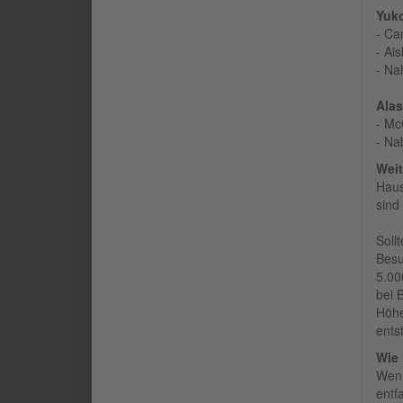
Yuk
- Ca
- Ai
- Na
Ala
- Mc
- Na
Wei
Haus
sind
Soll
Besu
5.00
bei 
Höhe
ents
Wie 
Wenn
entf