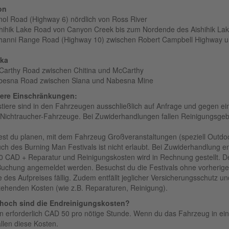
on
nol Road (Highway 6) nördlich von Ross River
shihik Lake Road von Canyon Creek bis zum Nordende des Aishihik La
hanni Range Road (Highway 10) zwischen Robert Campbell Highway 
ska
Carthy Road zwischen Chitina und McCarthy
besna Road zwischen Slana und Nabesna Mine
tere Einschränkungen:
tiere sind in den Fahrzeugen ausschließlich auf Anfrage und gegen ei
 Nichtraucher-Fahrzeuge. Bei Zu­wider­hand­lungen fallen Reinigungs­ge
test du planen, mit dem Fahrzeug Großveran­staltungen (speziell Outdoo
ch des Burning Man Festivals ist nicht erlaubt. Bei Zuwiderhandlung en
0 CAD + Reparatur und Reinigungskosten wird in Rechnung gestellt. De
Buchung angemeldet werden. Besuchst du die Festivals ohne vorherige
 des Aufpreises fällig. Zudem entfällt jeglicher Versicherungsschutz un
tehenden Kosten (wie z.B. Reparaturen, Reinigung).
hoch sind die Endreinigungskosten?
 erforderlich CAD 50 pro nötige Stunde. Wenn du das Fahrzeug in ei
allen diese Kosten.