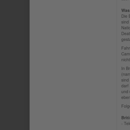
Was 
Die 
sind
Nati
Deat
gesta
Fahr
Camp
nich
In B
(nam
sind
darf
und 
eben
Folg
Brit
- Te