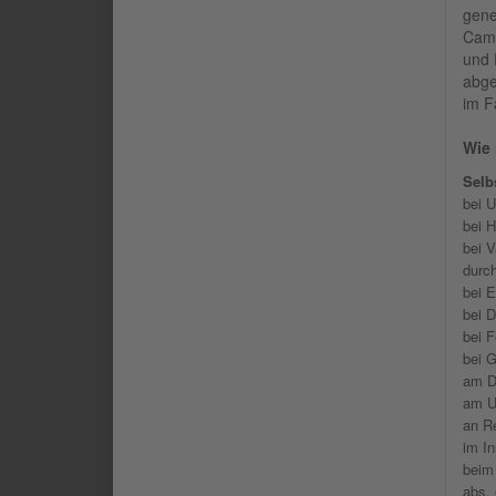
gene
Camp
und 
abge
im F
Wie 
Selb
bei U
bei H
bei 
durc
bei E
bei D
bei F
bei 
am D
am U
an Re
im I
beim
abs. 