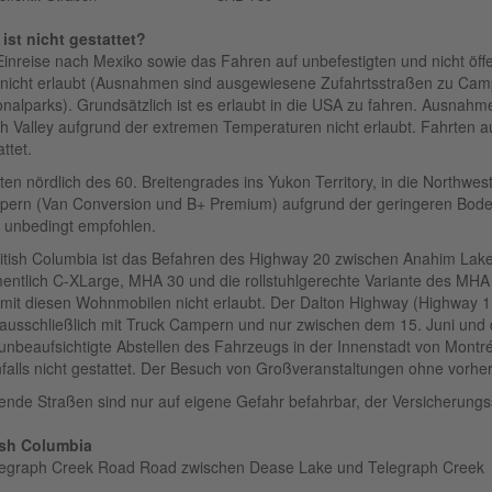
ist nicht gestattet?
Einreise nach Mexiko sowie das Fahren auf unbefestigten und nicht öff
 nicht erlaubt (Ausnahmen sind ausgewiesene Zufahrtsstraßen zu Camp
onalparks). Grundsätzlich ist es erlaubt in die USA zu fahren. Ausnahm
h Valley aufgrund der extremen Temperaturen nicht erlaubt. Fahrten au
ttet.
ten nördlich des 60. Breitengrades ins Yukon Territory, in die Northwes
ern (Van Conversion und B+ Premium) aufgrund der geringeren Boden
t unbedingt empfohlen.
ritish Columbia ist das Befahren des Highway 20 zwischen Anahim La
entlich C-XLarge, MHA 30 und die rollstuhlgerechte Variante des MH
 mit diesen Wohnmobilen nicht erlaubt. Der Dalton Highway (Highway 
 ausschließlich mit Truck Campern und nur zwischen dem 15. Juni un
unbeaufsichtigte Abstellen des Fahrzeugs in der Innenstadt von Montré
falls nicht gestattet. Der Besuch von Großveranstaltungen ohne vorher
ende Straßen sind nur auf eigene Gefahr befahrbar, der Versicherungssc
ish Columbia
legraph Creek Road Road zwischen Dease Lake und Telegraph Creek