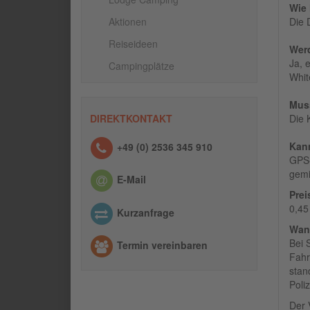
Wie 
Aktionen
Die 
Reiseideen
Werd
Ja, 
Campingplätze
Whit
Muss
DIREKTKONTAKT
Die 
Kann
+49 (0) 2536 345 910
GPS-
gemi
E-Mail
Prei
0,45
Kurzanfrage
Wann
Bei 
Termin vereinbaren
Fahr
stan
Poli
Der 