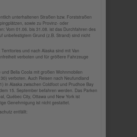
entlich unterhaltenen Straßen bzw. Forststraßen
ingplätzen, sowie zu Provinz- oder
en: Vom 01.06. bis 31.08. ist das Durchfahren des
f unbefestigtem Grund (z.B. Strand) sind nicht
t Territories und nach Alaska sind mit Van
freiheit verboten und für größere Fahrzeuge
ke und Bella Coola mit großen Wohnmobilen
A 30) verboten. Auch Reisen nach Neufundland
11) in Alaska zwischen Coldfoot und Prudhoe Bay
d dem 15. September befahren werden. Das Parken
al, Québec City, Ottawa und New York ist
ige Genehmigung ist nicht gestattet.
hutz entfällt: