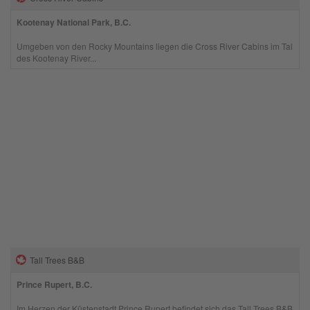
Kootenay National Park, B.C.
Umgeben von den Rocky Mountains liegen die Cross River Cabins im Tal
des Kootenay River...
Tall Trees B&B
Prince Rupert, B.C.
Im Herzen der Küstenstadt Prince Rupert befindet sich das Tall Trees B&B