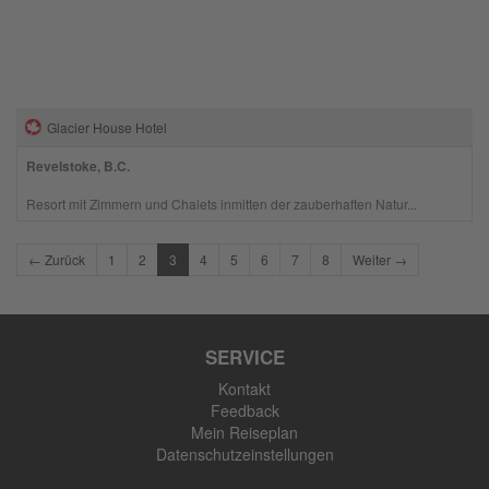
Glacier House Hotel
Revelstoke, B.C.
Resort mit Zimmern und Chalets inmitten der zauberhaften Natur...
← Zurück
1
2
3
4
5
6
7
8
Weiter →
SERVICE
Kontakt
Feedback
Mein Reiseplan
Datenschutzeinstellungen