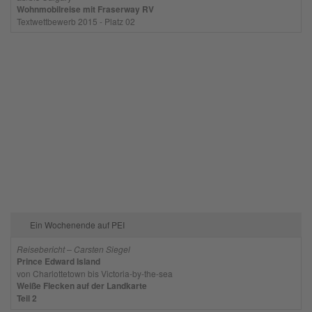
Wohnmobilreise mit Fraserway RV
Textwettbewerb 2015 - Platz 02
Ein Wochenende auf PEI
Reisebericht – Carsten Siegel
Prince Edward Island
von Charlottetown bis Victoria-by-the-sea
Weiße Flecken auf der Landkarte
Teil 2