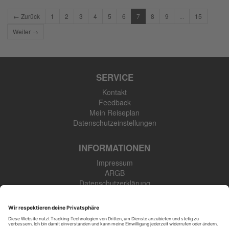
← Zurück
1
2
3
4
5
6
7
8
9
...
15
Weiter →
SERVICE
Kontakt
Feedback
Mein Reiseplan
Datenschutzeinstellungen
INFORMATIONEN
Impressum
ARGB
Datenschutzerklärung
Newsletter